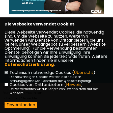
Die Webseite verwendet Cookies
Quelle:
Diese Webseite verwendet Cookies, die notwendig
Maximilian Schimmel
sind, um die Webseite zu nutzen. Weiterhin
verwenden wir Dienste von Drittanbietern, die uns
helfen, unser Webangebot zu verbessern (Website-
Optmierung). Für die Verwendung bestimmter
Dienste, benötigen wir Ihre Einwilligung. Ihre
Einwilligung können Sie jederzeit widerrufen. Weitere
Homepage des CDU Stadtverbandes Pfungstadt
Informationen finden Sie in unserer
Datenschutzerklärung
.
Impressum
Datenschutz
Kontakt
Technisch notwendige Cookies (
Übersicht
)
Die notwendigen Cookies werden allein für den
ordnungsgemäßen Gebrauch der Webseite benötigt.
Cookies von Drittanbietern (
Hinweis
)
©2026 CDU Stadtverband
Derzeit verzichten wir auf Scripte von Drittanbietern auf der
Pfungstadt c/o Maximilian
Webseite.
Schimmel | Alle Rechte
vorbehalten.
Einverstanden