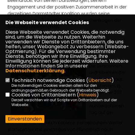
Beeindruckt von seinen Darstellungen, seinem
Engagement und der positiven Zusammenarbeit in der
derzeitigen Darmstädter Koalition wurden seine
Erläuterungen oft durch konkrete Zwischenfragen der
Die Webseite verwendet Cookies
Besucher unterbrochen.
Diese Webseite verwendet Cookies, die notwendig
sind, um die Webseite zu nutzen. Weiterhin
verwenden wir Dienste von Drittanbietern, die uns
helfen, unser Webangebot zu verbessern (Website-
Die Senioren Union auf der Bundesgartenschau
Optmierung). Für die Verwendung bestimmter
(BUGA) in Koblenz
Dienste, benötigen wir Ihre Einwilligung. Ihre
Einwilligung können Sie jederzeit widerrufen. Weitere
Informationen finden Sie in unserer
Die Seniorinnen
Datenschutzerklärung
.
und Senioren der
CDU Pfungstadt
Technisch notwendige Cookies (
Übersicht
)
Die notwendigen Cookies werden allein für den
erlebten am 15.
ordnungsgemäßen Gebrauch der Webseite benötigt.
September 2011
Cookies von Drittanbietern (
Hinweis
)
einen
Derzeit verzichten wir auf Scripte von Drittanbietern auf der
Webseite.
wunderschönen
Tag auf der
Einverstanden
Bundesgartenschau in Koblenz. Bei herrlichem Wetter
starteten wir mit einem Bus von Pfungstadt nach